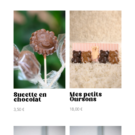
Mes petits
Sucette en
Oursons
chocolat
18,00
€
3,50
€