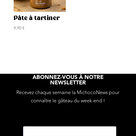
Pâte à tartiner
9,90
€
ABONNEZ-VOUS À NOTRE
NEWSLETTER
Recevez chaque semaine la MichocoNews pour
connaître le gâteau du week-end !