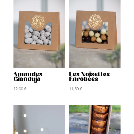
Amandes
Les Noisettes
Gianduja
Enrobées
12,00
€
11,50
€