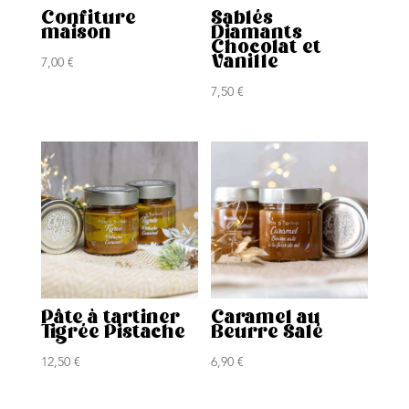
Confiture
Sablés
maison
Diamants
Chocolat et
Vanille
7,00
€
7,50
€
Pâte à tartiner
Caramel au
Tigrée Pistache
Beurre Salé
12,50
€
6,90
€