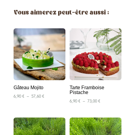
Vous aimerez peut-être aussi :
Gâteau Mojito
Tarte Framboise
Pistache
Plage
6,90
€
–
57,60
€
Plage
6,90
€
–
73,00
€
de
de
prix :
prix :
6,90 €
6,90 €
à
à