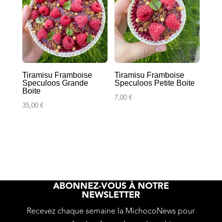
Tiramisu Framboise
Tiramisu Framboise
Speculoos Grande
Speculoos Petite Boite
Boite
7,00
€
35,00
€
ABONNEZ-VOUS À NOTRE
NEWSLETTER
Recevez chaque semaine la MichocoNews pour