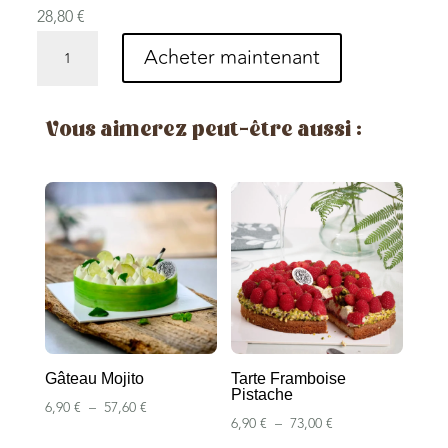
28,80
€
quantité
Acheter maintenant
de
Le
Madagascar
Vous aimerez peut-être aussi :
Gâteau Mojito
Tarte Framboise
Pistache
Plage
6,90
€
–
57,60
€
Plage
6,90
€
–
73,00
€
de