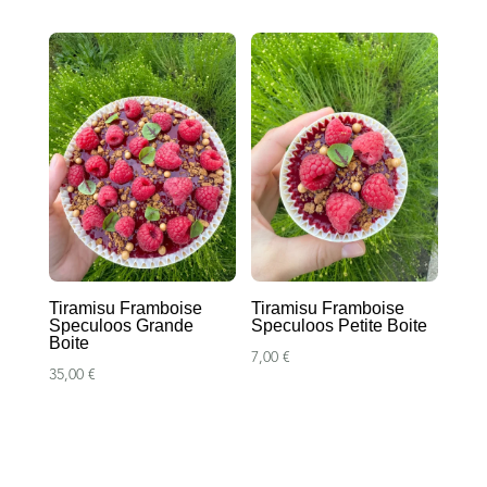
de
prix :
prix :
6,90 €
6,90 €
à
à
57,60 €
73,00 €
Tiramisu Framboise
Tiramisu Framboise
Speculoos Grande
Speculoos Petite Boite
Boite
7,00
€
35,00
€