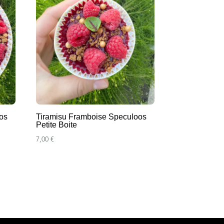
os
Tiramisu Framboise Speculoos
Petite Boite
7,00
€