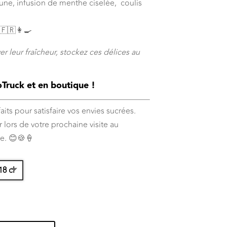
12,00 €
jaune, infusion de menthe ciselée, coulis
 🇫🇷👩‍🍳
er leur fraîcheur, stockez ces délices au
ruck et en boutique !
its pour satisfaire vos envies sucrées.
 lors de votre prochaine visite au
e. 😊🍪🍦
18 cl