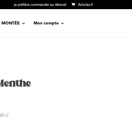
je préfère commander au Vésinet
Articles 0
E MONTÉE
Mon compte
Menthe
Plage
de
prix :
50 cl
5,00 €
à