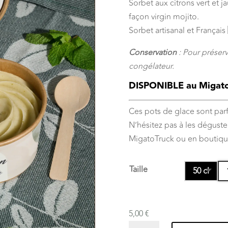
Sorbet aux citrons vert et 
façon virgin mojito.
Sorbet artisanal et Français
Conservation
: Pour préserv
congélateur.
DISPONIBLE au MigatoT
Ces pots de glace sont parfa
N’hésitez pas à les déguster
MigatoTruck ou en boutiqu
Taille
50 cl
5,00
€
quantité