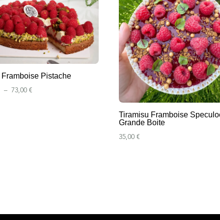
e Framboise Pistache
Plage
€
–
73,00
€
de
prix :
Tiramisu Framboise Speculo
Grande Boite
6,90 €
35,00
€
à
73,00 €