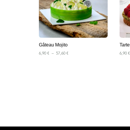
Gâteau Mojito
Tart
Plage
6,90
€
–
57,60
€
6,90
de
prix :
6,90 €
à
57,60 €